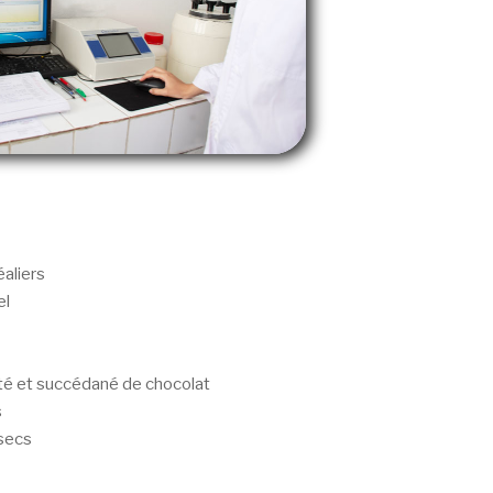
éaliers
el
té et succédané de chocolat
s
 secs