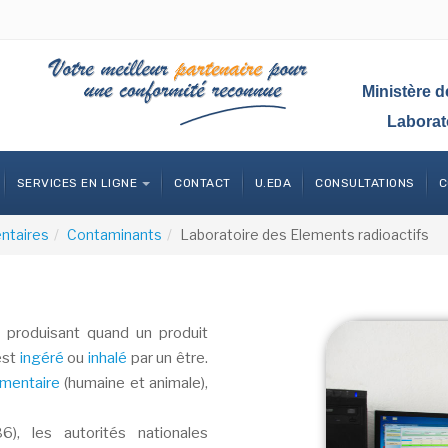
Ministère d
Laborat
SERVICES EN LIGNE
CONTACT
U.EDA
CONSULTATIONS
C
entaires
Contaminants
Laboratoire des Elements radioactifs
 produisant quand un produit
est
ingéré
ou
inhalé
par un être.
imentaire
(humaine et animale),
), les autorités nationales