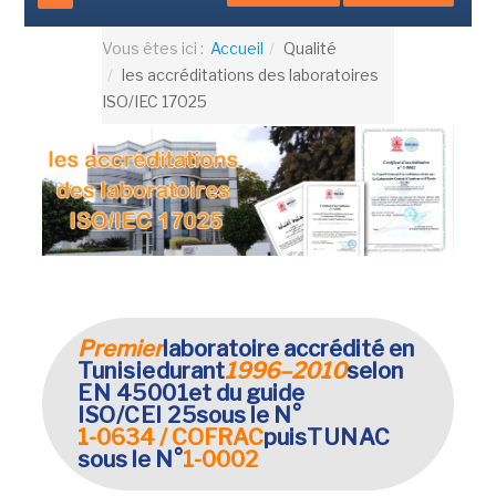
Vous êtes ici :
Accueil
Qualité
les accréditations des laboratoires
ISO/IEC 17025
Premier
laboratoire accrédité en
Tunisie
durant
1996–2010
selon
EN 45001
et du guide
ISO/CEI 25
sous le N°
1-0634 / COFRAC
puis
TUNAC
sous le N°
1-0002