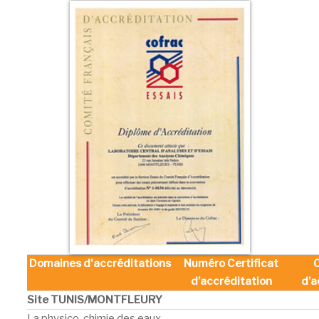
Domaines d'accréditations
Numéro Certificat
C
d’accréditation
d’a
Site TUNIS/MONTFLEURY
La physico-chimie des eaux